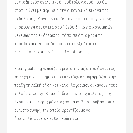
σύνταξη ενός αναλυτικού προϋπολογισμού που θα
αποτυπώνει με ακρίβεια την οικονομική εικόνα της
εκδήλωσης. Μόνο με αυτόν τον τρόπο οι οργανωτές
μπορούν να έχουν μια σαφή ένδειξη των οικονομικών
μεγεθών της εκδήλωσης, τόσο σε ότι αφορά τα
προσδοκώμενα έσοδα όσο και τα έξοδα που
απαιτούνται για την άρτια υλοποίησή της.
Η party-catering γνωρίζει άριστα την αξία του δόγματος
«η αρχή είναι το ήμισυ του παντός» και εφαρμόζει στην
πράξη τη λαϊκή ρήση «οι καλοί λογαριασμοί κάνουν τους
καλούς φίλους». Κι αυτό, διότι με τους πελάτες μας
έχουμε μια μακροχρόνια σχέση αμοιβαίου σεβασμού κι
εμπιστοσύνης, την οποία φροντίζουμε να
διασφαλίσουμε σε κάθε περίπτωση.